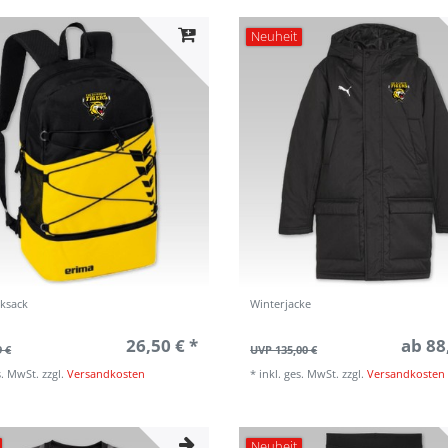
Neuheit
ksack
Winterjacke
26,50 € *
ab 88
9 €
UVP 135,00 €
s. MwSt.
zzgl.
Versandkosten
*
inkl. ges. MwSt.
zzgl.
Versandkosten
Neuheit