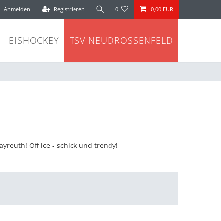
Anmelden
Registrieren
0
0,00 EUR
EISHOCKEY
TSV NEUDROSSENFELD
reuth! Off ice - schick und trendy!