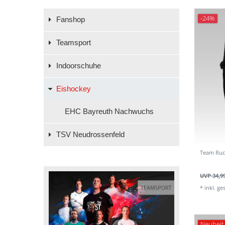
-24%
Fanshop
Teamsport
Indoorschuhe
Eishockey
EHC Bayreuth Nachwuchs
TSV Neudrossenfeld
Team Ruc
UVP 34,9
*
inkl. ge
Neuheit