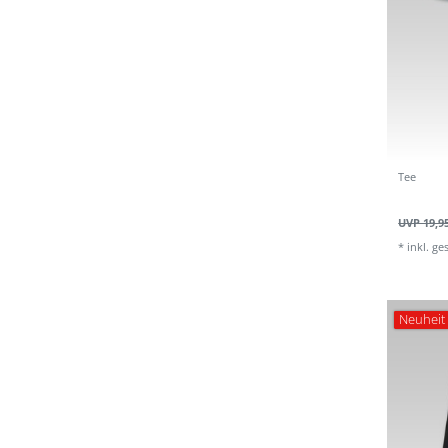
Tee
UVP 19,9
*
inkl. ge
Neuheit