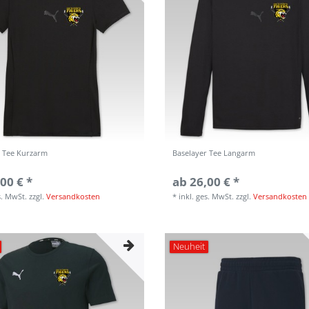
r Tee Kurzarm
Baselayer Tee Langarm
00 € *
ab 26,00 € *
s. MwSt.
zzgl.
Versandkosten
*
inkl. ges. MwSt.
zzgl.
Versandkosten
Neuheit