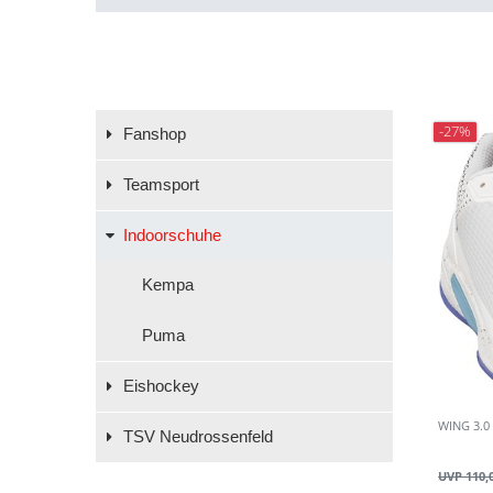
-27%
Fanshop
Teamsport
Indoorschuhe
Kempa
Puma
Eishockey
WING 3.0
TSV Neudrossenfeld
UVP 110,