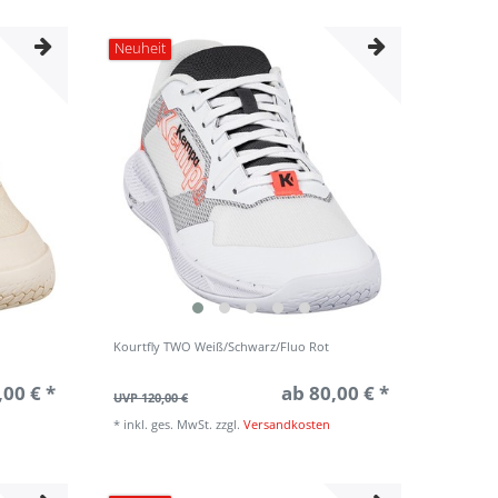
Neuheit
Kourtfly TWO Weiß/Schwarz/Fluo Rot
,00 € *
ab 80,00 € *
UVP 120,00 €
*
inkl. ges. MwSt.
zzgl.
Versandkosten