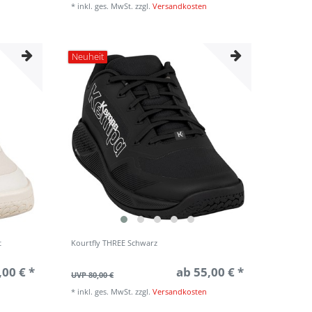
*
inkl. ges. MwSt.
zzgl.
Versandkosten
Neuheit
t
Kourtfly THREE Schwarz
,00 € *
ab 55,00 € *
UVP 80,00 €
*
inkl. ges. MwSt.
zzgl.
Versandkosten