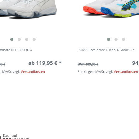
minate NITRO SQD 4
PUMA Accelerate Turbo 4 Game On
ab 119,95 € *
94
95 €
UVP 109,95 €
s. MwSt.
zzgl.
Versandkosten
*
inkl. ges. MwSt.
zzgl.
Versandkosten