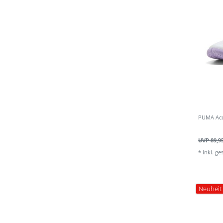
PUMA Acc
UVP 89,9
*
inkl. ge
Neuheit