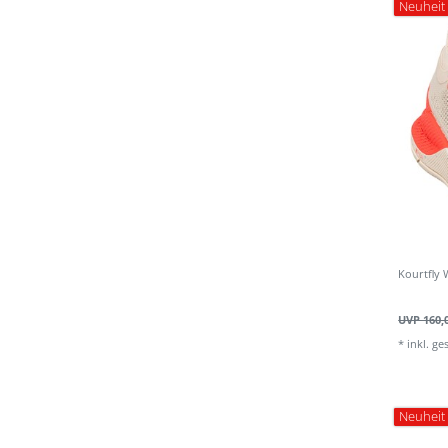
Neuheit
Kourtfly
UVP 160,
*
inkl. ge
Neuheit