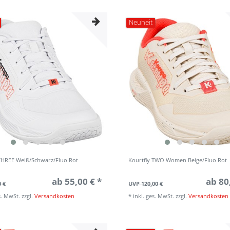
Neuheit
 THREE Weiß/Schwarz/Fluo Rot
Kourtfly TWO Women Beige/Fluo Rot
ab 55,00 € *
ab 80
0 €
UVP 120,00 €
s. MwSt.
zzgl.
Versandkosten
*
inkl. ges. MwSt.
zzgl.
Versandkosten