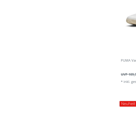
PUMA Van
UVP 109,
*
inkl. ge
Neuheit