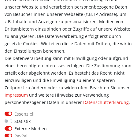
Versandarten & -kosten
unserer Website und verarbeiten personenbezogene Daten
Widerrufsrecht
von Besucher:innen unserer Webseite (z.B. IP-Adresse), um
Vertrag widerrufen
z.B. Inhalte und Anzeigen zu personalisieren, Medien von
Konto
Drittanbietern einzubinden oder Zugriffe auf unsere Website
Login
zu analysieren. Die Datenverarbeitung erfolgt erst durch
Registrieren
gesetzte Cookies. Wir teilen diese Daten mit Dritten, die wir in
Warenkorb
den Einstellungen benennen.
Zur Kasse
Die Datenverarbeitung kann mit Einwilligung oder aufgrund
eines berechtigten Interesses erfolgen. Die Zustimmung kann
Allgemein
erteilt oder abgelehnt werden. Es besteht das Recht, nicht
Kontakt
einzuwilligen und die Einwilligung zu einem späteren
Datenschutzerklärung
Zeitpunkt zu ändern oder zu widerrufen. Beachten Sie unser
AGB
Impressum
und weitere Hinweise zur Verwendung
Impressum
personenbezogener Daten in unserer
Daten­schutz­erklärung
.
Information
Essenziell
Informationen für Vereine
Statistik
Informationen zur Beflockung
Externe Medien
Newsletter-Anmeldung
PayPal