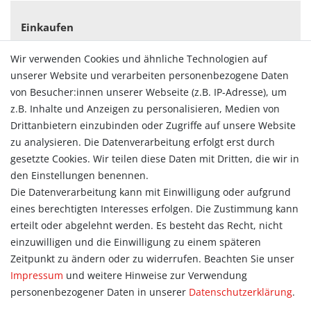
Einkaufen
Zahlungsarten
Wir verwenden Cookies und ähnliche Technologien auf
Versandarten & -kosten
unserer Website und verarbeiten personenbezogene Daten
Widerrufsrecht
von Besucher:innen unserer Webseite (z.B. IP-Adresse), um
Vertrag widerrufen
z.B. Inhalte und Anzeigen zu personalisieren, Medien von
Konto
Drittanbietern einzubinden oder Zugriffe auf unsere Website
Login
zu analysieren. Die Datenverarbeitung erfolgt erst durch
Registrieren
gesetzte Cookies. Wir teilen diese Daten mit Dritten, die wir in
Warenkorb
den Einstellungen benennen.
Zur Kasse
Die Datenverarbeitung kann mit Einwilligung oder aufgrund
eines berechtigten Interesses erfolgen. Die Zustimmung kann
Allgemein
erteilt oder abgelehnt werden. Es besteht das Recht, nicht
Kontakt
einzuwilligen und die Einwilligung zu einem späteren
Datenschutzerklärung
Zeitpunkt zu ändern oder zu widerrufen. Beachten Sie unser
AGB
Impressum
und weitere Hinweise zur Verwendung
Impressum
personenbezogener Daten in unserer
Daten­schutz­erklärung
.
Information