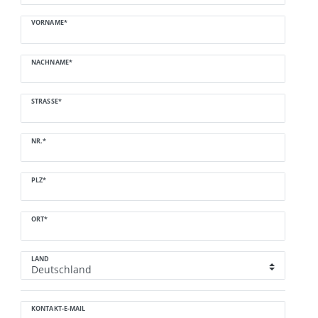
VORNAME*
NACHNAME*
STRASSE*
NR.*
PLZ*
ORT*
LAND
KONTAKT-E-MAIL