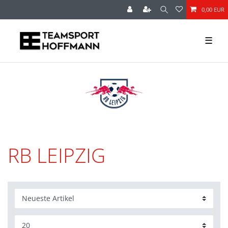
0,00 EUR
☰
RB LEIPZIG