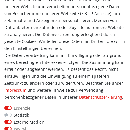
Versandarten & -kosten
unserer Website und verarbeiten personenbezogene Daten
Widerrufsrecht
von Besucher:innen unserer Webseite (z.B. IP-Adresse), um
Vertrag widerrufen
z.B. Inhalte und Anzeigen zu personalisieren, Medien von
Konto
Drittanbietern einzubinden oder Zugriffe auf unsere Website
Login
zu analysieren. Die Datenverarbeitung erfolgt erst durch
Registrieren
gesetzte Cookies. Wir teilen diese Daten mit Dritten, die wir in
Warenkorb
den Einstellungen benennen.
Zur Kasse
Die Datenverarbeitung kann mit Einwilligung oder aufgrund
eines berechtigten Interesses erfolgen. Die Zustimmung kann
Allgemein
erteilt oder abgelehnt werden. Es besteht das Recht, nicht
Kontakt
einzuwilligen und die Einwilligung zu einem späteren
Datenschutzerklärung
Zeitpunkt zu ändern oder zu widerrufen. Beachten Sie unser
AGB
Impressum
und weitere Hinweise zur Verwendung
Impressum
personenbezogener Daten in unserer
Daten­schutz­erklärung
.
Information
Essenziell
Informationen für Vereine
Statistik
Informationen zur Beflockung
Externe Medien
Newsletter-Anmeldung
PayPal