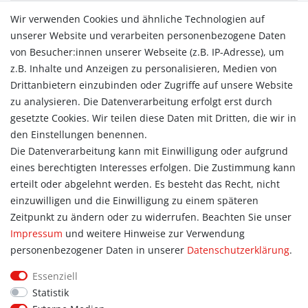
Zahlungsarten
Wir verwenden Cookies und ähnliche Technologien auf
Versandarten & -kosten
unserer Website und verarbeiten personenbezogene Daten
Widerrufsrecht
von Besucher:innen unserer Webseite (z.B. IP-Adresse), um
Vertrag widerrufen
z.B. Inhalte und Anzeigen zu personalisieren, Medien von
Konto
Drittanbietern einzubinden oder Zugriffe auf unsere Website
Login
zu analysieren. Die Datenverarbeitung erfolgt erst durch
Registrieren
gesetzte Cookies. Wir teilen diese Daten mit Dritten, die wir in
Warenkorb
den Einstellungen benennen.
Zur Kasse
Die Datenverarbeitung kann mit Einwilligung oder aufgrund
eines berechtigten Interesses erfolgen. Die Zustimmung kann
Allgemein
erteilt oder abgelehnt werden. Es besteht das Recht, nicht
Kontakt
einzuwilligen und die Einwilligung zu einem späteren
Datenschutzerklärung
Zeitpunkt zu ändern oder zu widerrufen. Beachten Sie unser
AGB
Impressum
und weitere Hinweise zur Verwendung
Impressum
personenbezogener Daten in unserer
Daten­schutz­erklärung
.
Information
Essenziell
Informationen für Vereine
Statistik
Informationen zur Beflockung