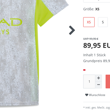
Größe:
XS
XS
S
UVP 99,95 €
89,95 
Inhalt
1
Stück
Grundpreis
89,9
Wunschliste
* inkl. ges. MwSt. zzg