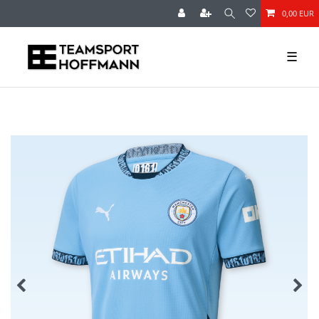
0,00 EUR
☰