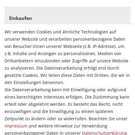
Einkaufen
Zahlungsarten
Wir verwenden Cookies und ähnliche Technologien auf
Versandarten & -kosten
unserer Website und verarbeiten personenbezogene Daten
Widerrufsrecht
von Besucher:innen unserer Webseite (z.B. IP-Adresse), um
Vertrag widerrufen
z.B. Inhalte und Anzeigen zu personalisieren, Medien von
Konto
Drittanbietern einzubinden oder Zugriffe auf unsere Website
Login
zu analysieren. Die Datenverarbeitung erfolgt erst durch
Registrieren
gesetzte Cookies. Wir teilen diese Daten mit Dritten, die wir in
Warenkorb
den Einstellungen benennen.
Zur Kasse
Die Datenverarbeitung kann mit Einwilligung oder aufgrund
eines berechtigten Interesses erfolgen. Die Zustimmung kann
Allgemein
erteilt oder abgelehnt werden. Es besteht das Recht, nicht
Kontakt
einzuwilligen und die Einwilligung zu einem späteren
Datenschutzerklärung
Zeitpunkt zu ändern oder zu widerrufen. Beachten Sie unser
AGB
Impressum
und weitere Hinweise zur Verwendung
Impressum
personenbezogener Daten in unserer
Daten­schutz­erklärung
.