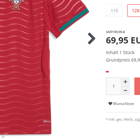
116
128
UVP 99,95 €
69,95 
Inhalt
1
Stück
Grundpreis
69,9
Wunschliste
* inkl. ges. MwSt. zzg