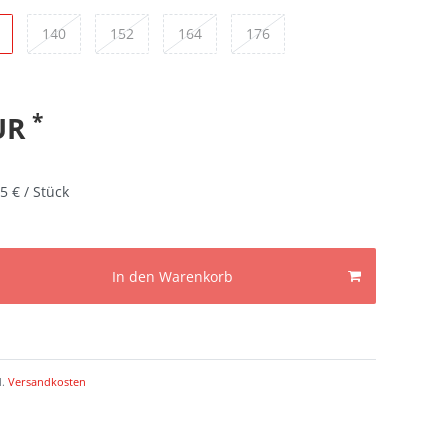
140
152
164
176
*
EUR
5 € / Stück
In den Warenkorb
l.
Versandkosten