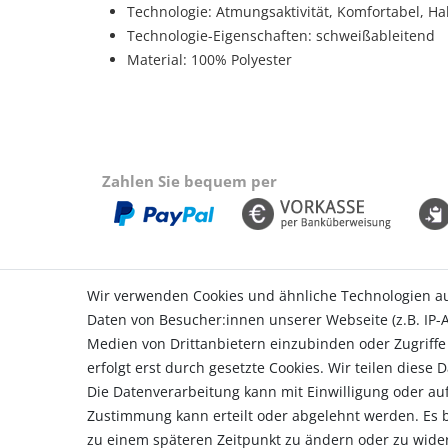
Technologie: Atmungsaktivität, Komfortabel, Hal
Technologie-Eigenschaften: schweißableitend
Material: 100% Polyester
Zahlen Sie bequem per
Wir verwenden Cookies und ähnliche Technologien a
Daten von Besucher:innen unserer Webseite (z.B. IP-A
Einkaufen
Konto
Medien von Drittanbietern einzubinden oder Zugriffe
Zahlungsarten
Login
erfolgt erst durch gesetzte Cookies. Wir teilen diese 
Versandarten & -kosten
Registr
Die Datenverarbeitung kann mit Einwilligung oder auf
Widerrufsrecht
Warenk
Zustimmung kann erteilt oder abgelehnt werden. Es be
Vertrag widerrufen
Zur Kas
zu einem späteren Zeitpunkt zu ändern oder zu wide