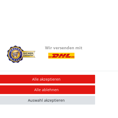
Wir versenden mit
Alle akzeptieren
Information
Alle ablehnen
Informationen für Vereine
Informationen zur Beflockung
Auswahl akzeptieren
Newsletter-Anmeldung