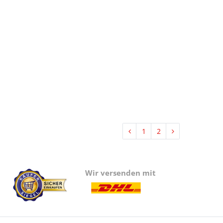
1
2
Wir versenden mit