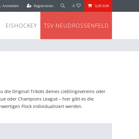
Anmelden
Registrieren
0
0,00 EUR
EISHOCKEY
TSV NEUDROSSENFELD
u die Original-Trikots deines Lieblingsvereins oder
gue oder Champions League – hier gibt es die
wertigen Flock individualisiert werden.