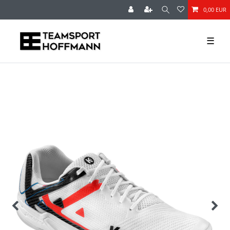
0,00 EUR
☰