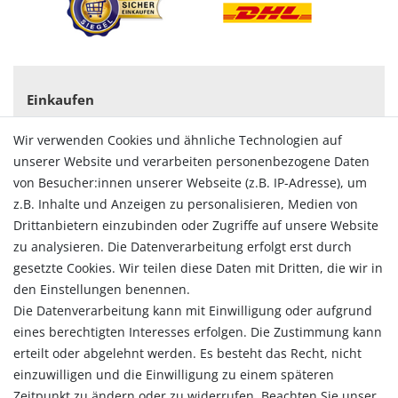
Einkaufen
Zahlungsarten
Wir verwenden Cookies und ähnliche Technologien auf
Versandarten & -kosten
unserer Website und verarbeiten personenbezogene Daten
Widerrufsrecht
von Besucher:innen unserer Webseite (z.B. IP-Adresse), um
Vertrag widerrufen
z.B. Inhalte und Anzeigen zu personalisieren, Medien von
Konto
Drittanbietern einzubinden oder Zugriffe auf unsere Website
Login
zu analysieren. Die Datenverarbeitung erfolgt erst durch
Registrieren
gesetzte Cookies. Wir teilen diese Daten mit Dritten, die wir in
Warenkorb
den Einstellungen benennen.
Zur Kasse
Die Datenverarbeitung kann mit Einwilligung oder aufgrund
eines berechtigten Interesses erfolgen. Die Zustimmung kann
Allgemein
erteilt oder abgelehnt werden. Es besteht das Recht, nicht
Kontakt
einzuwilligen und die Einwilligung zu einem späteren
Datenschutzerklärung
Zeitpunkt zu ändern oder zu widerrufen. Beachten Sie unser