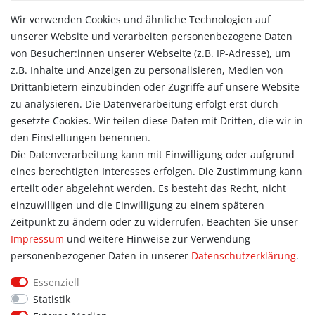
Zahlungsarten
Wir verwenden Cookies und ähnliche Technologien auf
Versandarten & -kosten
unserer Website und verarbeiten personenbezogene Daten
Widerrufsrecht
von Besucher:innen unserer Webseite (z.B. IP-Adresse), um
Vertrag widerrufen
z.B. Inhalte und Anzeigen zu personalisieren, Medien von
Konto
Drittanbietern einzubinden oder Zugriffe auf unsere Website
Login
zu analysieren. Die Datenverarbeitung erfolgt erst durch
Registrieren
gesetzte Cookies. Wir teilen diese Daten mit Dritten, die wir in
Warenkorb
den Einstellungen benennen.
Zur Kasse
Die Datenverarbeitung kann mit Einwilligung oder aufgrund
eines berechtigten Interesses erfolgen. Die Zustimmung kann
Allgemein
erteilt oder abgelehnt werden. Es besteht das Recht, nicht
Kontakt
einzuwilligen und die Einwilligung zu einem späteren
Datenschutzerklärung
Zeitpunkt zu ändern oder zu widerrufen. Beachten Sie unser
AGB
Impressum
und weitere Hinweise zur Verwendung
Impressum
personenbezogener Daten in unserer
Daten­schutz­erklärung
.
Information
Essenziell
Informationen für Vereine
Statistik
Informationen zur Beflockung