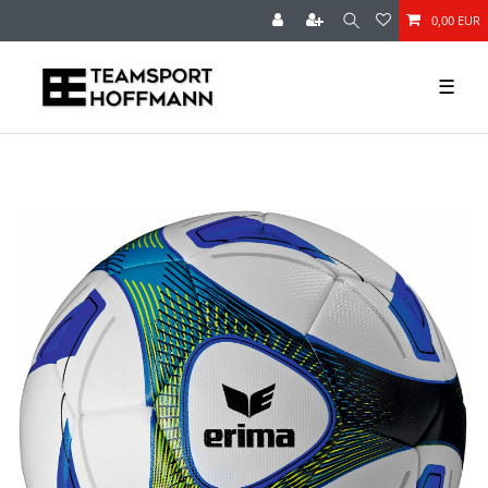
0,00 EUR
☰