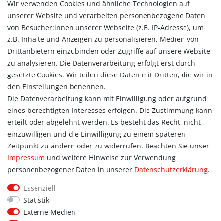
Wir verwenden Cookies und ähnliche Technologien auf
Versandarten & -kosten
unserer Website und verarbeiten personenbezogene Daten
Widerrufsrecht
von Besucher:innen unserer Webseite (z.B. IP-Adresse), um
Vertrag widerrufen
z.B. Inhalte und Anzeigen zu personalisieren, Medien von
Konto
Drittanbietern einzubinden oder Zugriffe auf unsere Website
Login
zu analysieren. Die Datenverarbeitung erfolgt erst durch
Registrieren
gesetzte Cookies. Wir teilen diese Daten mit Dritten, die wir in
Warenkorb
den Einstellungen benennen.
Zur Kasse
Die Datenverarbeitung kann mit Einwilligung oder aufgrund
eines berechtigten Interesses erfolgen. Die Zustimmung kann
Allgemein
erteilt oder abgelehnt werden. Es besteht das Recht, nicht
Kontakt
einzuwilligen und die Einwilligung zu einem späteren
Datenschutzerklärung
Zeitpunkt zu ändern oder zu widerrufen. Beachten Sie unser
AGB
Impressum
und weitere Hinweise zur Verwendung
Impressum
personenbezogener Daten in unserer
Daten­schutz­erklärung
.
Information
Essenziell
Informationen für Vereine
Statistik
Informationen zur Beflockung
Externe Medien
Newsletter-Anmeldung