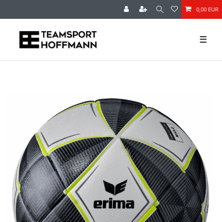
0,00 EUR
☰