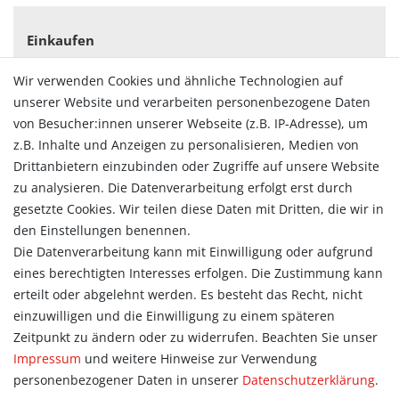
Einkaufen
Zahlungsarten
Wir verwenden Cookies und ähnliche Technologien auf
Versandarten & -kosten
unserer Website und verarbeiten personenbezogene Daten
Widerrufsrecht
von Besucher:innen unserer Webseite (z.B. IP-Adresse), um
Vertrag widerrufen
z.B. Inhalte und Anzeigen zu personalisieren, Medien von
Konto
Drittanbietern einzubinden oder Zugriffe auf unsere Website
Login
zu analysieren. Die Datenverarbeitung erfolgt erst durch
Registrieren
gesetzte Cookies. Wir teilen diese Daten mit Dritten, die wir in
Warenkorb
den Einstellungen benennen.
Zur Kasse
Die Datenverarbeitung kann mit Einwilligung oder aufgrund
eines berechtigten Interesses erfolgen. Die Zustimmung kann
Allgemein
erteilt oder abgelehnt werden. Es besteht das Recht, nicht
Kontakt
einzuwilligen und die Einwilligung zu einem späteren
Datenschutzerklärung
Zeitpunkt zu ändern oder zu widerrufen. Beachten Sie unser
AGB
Impressum
und weitere Hinweise zur Verwendung
Impressum
personenbezogener Daten in unserer
Daten­schutz­erklärung
.
Information