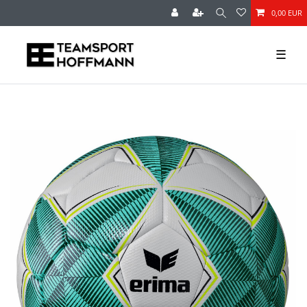
0,00 EUR
☰