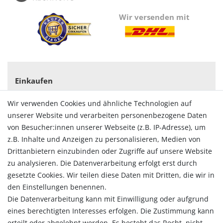
Wir versenden mit
Einkaufen
Zahlungsarten
Wir verwenden Cookies und ähnliche Technologien auf
Versandarten & -kosten
unserer Website und verarbeiten personenbezogene Daten
Widerrufsrecht
von Besucher:innen unserer Webseite (z.B. IP-Adresse), um
Vertrag widerrufen
z.B. Inhalte und Anzeigen zu personalisieren, Medien von
Konto
Drittanbietern einzubinden oder Zugriffe auf unsere Website
Login
zu analysieren. Die Datenverarbeitung erfolgt erst durch
Registrieren
gesetzte Cookies. Wir teilen diese Daten mit Dritten, die wir in
Warenkorb
den Einstellungen benennen.
Zur Kasse
Die Datenverarbeitung kann mit Einwilligung oder aufgrund
eines berechtigten Interesses erfolgen. Die Zustimmung kann
Allgemein
erteilt oder abgelehnt werden. Es besteht das Recht, nicht