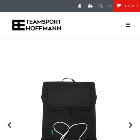
0,00 EUR
☰