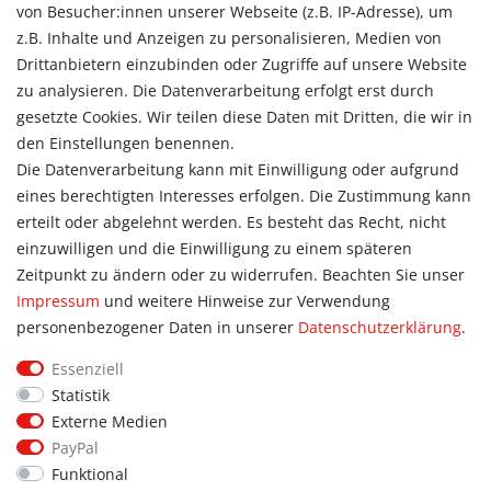
von Besucher:innen unserer Webseite (z.B. IP-Adresse), um
Vertrag widerrufen
z.B. Inhalte und Anzeigen zu personalisieren, Medien von
Konto
Drittanbietern einzubinden oder Zugriffe auf unsere Website
Login
zu analysieren. Die Datenverarbeitung erfolgt erst durch
Registrieren
gesetzte Cookies. Wir teilen diese Daten mit Dritten, die wir in
Warenkorb
den Einstellungen benennen.
Zur Kasse
Die Datenverarbeitung kann mit Einwilligung oder aufgrund
eines berechtigten Interesses erfolgen. Die Zustimmung kann
Allgemein
erteilt oder abgelehnt werden. Es besteht das Recht, nicht
Kontakt
einzuwilligen und die Einwilligung zu einem späteren
Datenschutzerklärung
Zeitpunkt zu ändern oder zu widerrufen. Beachten Sie unser
AGB
Impressum
und weitere Hinweise zur Verwendung
Impressum
personenbezogener Daten in unserer
Daten­schutz­erklärung
.
Information
Essenziell
Informationen für Vereine
Statistik
Informationen zur Beflockung
Externe Medien
Newsletter-Anmeldung
PayPal
Funktional