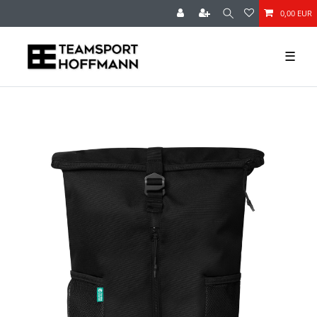
0,00 EUR
☰