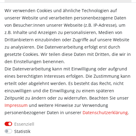
Zahlungsarten
Wir verwenden Cookies und ähnliche Technologien auf
Versandarten & -kosten
unserer Website und verarbeiten personenbezogene Daten
Widerrufsrecht
von Besucher:innen unserer Webseite (z.B. IP-Adresse), um
Vertrag widerrufen
z.B. Inhalte und Anzeigen zu personalisieren, Medien von
Konto
Drittanbietern einzubinden oder Zugriffe auf unsere Website
Login
zu analysieren. Die Datenverarbeitung erfolgt erst durch
Registrieren
gesetzte Cookies. Wir teilen diese Daten mit Dritten, die wir in
Warenkorb
den Einstellungen benennen.
Zur Kasse
Die Datenverarbeitung kann mit Einwilligung oder aufgrund
eines berechtigten Interesses erfolgen. Die Zustimmung kann
Allgemein
erteilt oder abgelehnt werden. Es besteht das Recht, nicht
Kontakt
einzuwilligen und die Einwilligung zu einem späteren
Datenschutzerklärung
Zeitpunkt zu ändern oder zu widerrufen. Beachten Sie unser
AGB
Impressum
und weitere Hinweise zur Verwendung
Impressum
personenbezogener Daten in unserer
Daten­schutz­erklärung
.
Information
Essenziell
Informationen für Vereine
Statistik
Informationen zur Beflockung