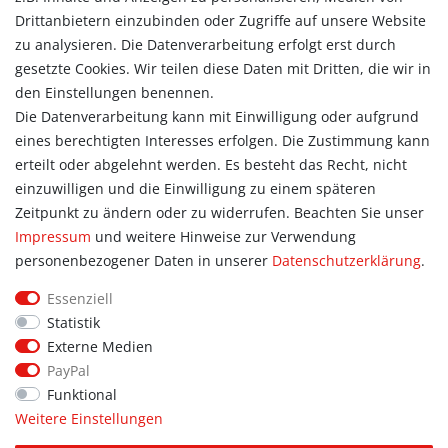
Konto
Drittanbietern einzubinden oder Zugriffe auf unsere Website
Login
zu analysieren. Die Datenverarbeitung erfolgt erst durch
Registrieren
gesetzte Cookies. Wir teilen diese Daten mit Dritten, die wir in
Warenkorb
den Einstellungen benennen.
Zur Kasse
Die Datenverarbeitung kann mit Einwilligung oder aufgrund
eines berechtigten Interesses erfolgen. Die Zustimmung kann
Allgemein
erteilt oder abgelehnt werden. Es besteht das Recht, nicht
Kontakt
einzuwilligen und die Einwilligung zu einem späteren
Datenschutzerklärung
Zeitpunkt zu ändern oder zu widerrufen. Beachten Sie unser
AGB
Impressum
und weitere Hinweise zur Verwendung
Impressum
personenbezogener Daten in unserer
Daten­schutz­erklärung
.
Information
Essenziell
Informationen für Vereine
Statistik
Informationen zur Beflockung
Externe Medien
Newsletter-Anmeldung
PayPal
Funktional
Weitere Einstellungen
© Copyright 2026 | Alle Rechte vorbehalten. Sport Hoffmann.