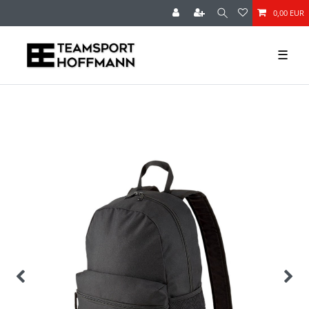
0,00 EUR
☰