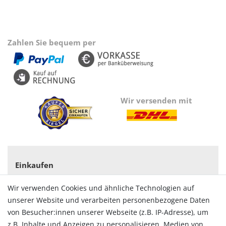
Zahlen Sie bequem per
Wir versenden mit
Einkaufen
Zahlungsarten
Wir verwenden Cookies und ähnliche Technologien auf
Versandarten & -kosten
unserer Website und verarbeiten personenbezogene Daten
Widerrufsrecht
von Besucher:innen unserer Webseite (z.B. IP-Adresse), um
Vertrag widerrufen
z.B. Inhalte und Anzeigen zu personalisieren, Medien von