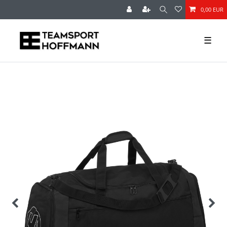
0,00 EUR
☰