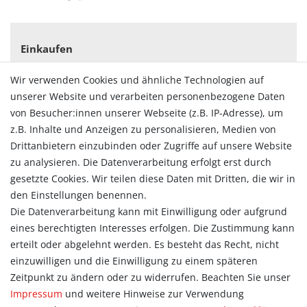
Einkaufen
Zahlungsarten
Wir verwenden Cookies und ähnliche Technologien auf
Versandarten & -kosten
unserer Website und verarbeiten personenbezogene Daten
Widerrufsrecht
von Besucher:innen unserer Webseite (z.B. IP-Adresse), um
Vertrag widerrufen
z.B. Inhalte und Anzeigen zu personalisieren, Medien von
Konto
Drittanbietern einzubinden oder Zugriffe auf unsere Website
Login
zu analysieren. Die Datenverarbeitung erfolgt erst durch
Registrieren
gesetzte Cookies. Wir teilen diese Daten mit Dritten, die wir in
Warenkorb
den Einstellungen benennen.
Zur Kasse
Die Datenverarbeitung kann mit Einwilligung oder aufgrund
eines berechtigten Interesses erfolgen. Die Zustimmung kann
Allgemein
erteilt oder abgelehnt werden. Es besteht das Recht, nicht
Kontakt
einzuwilligen und die Einwilligung zu einem späteren
Datenschutzerklärung
Zeitpunkt zu ändern oder zu widerrufen. Beachten Sie unser
AGB
Impressum
und weitere Hinweise zur Verwendung
Impressum