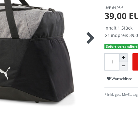
UVP 64,95 €
39,00 
Inhalt
1
Stück
Grundpreis
39,0
Sofort versandferti
Wunschliste
* inkl. ges. MwSt. zzg