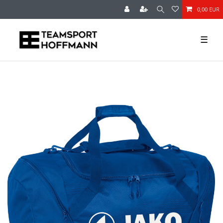
0,00 EUR
☰