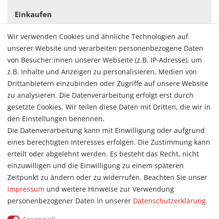
Einkaufen
Zahlungsarten
Wir verwenden Cookies und ähnliche Technologien auf
Versandarten & -kosten
unserer Website und verarbeiten personenbezogene Daten
Widerrufsrecht
von Besucher:innen unserer Webseite (z.B. IP-Adresse), um
Vertrag widerrufen
z.B. Inhalte und Anzeigen zu personalisieren, Medien von
Konto
Drittanbietern einzubinden oder Zugriffe auf unsere Website
Login
zu analysieren. Die Datenverarbeitung erfolgt erst durch
Registrieren
gesetzte Cookies. Wir teilen diese Daten mit Dritten, die wir in
Warenkorb
den Einstellungen benennen.
Zur Kasse
Die Datenverarbeitung kann mit Einwilligung oder aufgrund
eines berechtigten Interesses erfolgen. Die Zustimmung kann
Allgemein
erteilt oder abgelehnt werden. Es besteht das Recht, nicht
Kontakt
einzuwilligen und die Einwilligung zu einem späteren
Datenschutzerklärung
Zeitpunkt zu ändern oder zu widerrufen. Beachten Sie unser
AGB
Impressum
und weitere Hinweise zur Verwendung
Impressum
personenbezogener Daten in unserer
Daten­schutz­erklärung
.
Information