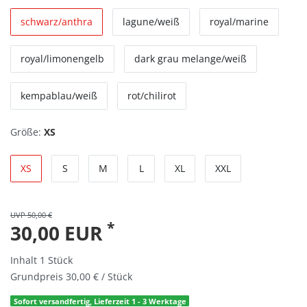
schwarz/anthra
lagune/weiß
royal/marine
royal/limonengelb
dark grau melange/weiß
kempablau/weiß
rot/chilirot
Größe:
XS
XS
S
M
L
XL
XXL
UVP 50,00 €
*
30,00 EUR
Inhalt
1
Stück
Grundpreis
30,00 € / Stück
Sofort versandfertig, Lieferzeit 1 - 3 Werktage