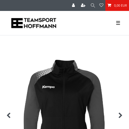
0,00 EUR
☰