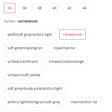
34
36
38
40
42
44
Farben:
rot/weinrot
weiß/soft grey/anthra light
rot/weinrot
soft green/sportgrün
royal/marine
schwarz/anthrazit
schwarz/neonorange
schwarz/soft yellow
soft grey/dusky pink/anthra light
anthra light/mintgrün/soft grey
marine/chili rot