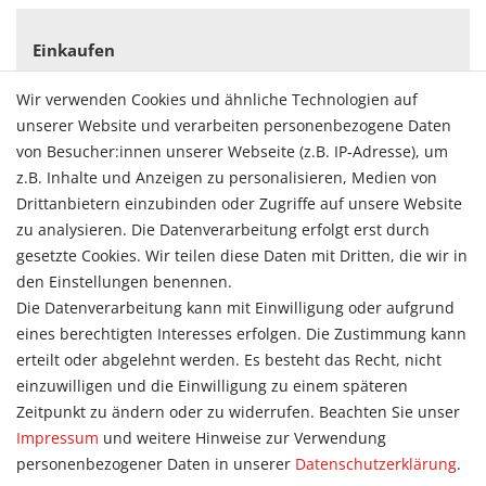
Einkaufen
Zahlungsarten
Wir verwenden Cookies und ähnliche Technologien auf
Versandarten & -kosten
unserer Website und verarbeiten personenbezogene Daten
Widerrufsrecht
von Besucher:innen unserer Webseite (z.B. IP-Adresse), um
Vertrag widerrufen
z.B. Inhalte und Anzeigen zu personalisieren, Medien von
Konto
Drittanbietern einzubinden oder Zugriffe auf unsere Website
Login
zu analysieren. Die Datenverarbeitung erfolgt erst durch
Registrieren
gesetzte Cookies. Wir teilen diese Daten mit Dritten, die wir in
Warenkorb
den Einstellungen benennen.
Zur Kasse
Die Datenverarbeitung kann mit Einwilligung oder aufgrund
eines berechtigten Interesses erfolgen. Die Zustimmung kann
Allgemein
erteilt oder abgelehnt werden. Es besteht das Recht, nicht
Kontakt
einzuwilligen und die Einwilligung zu einem späteren
Datenschutzerklärung
Zeitpunkt zu ändern oder zu widerrufen. Beachten Sie unser
AGB
Impressum
und weitere Hinweise zur Verwendung
Impressum
personenbezogener Daten in unserer
Daten­schutz­erklärung
.
Information