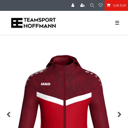
0,00 EUR
☰