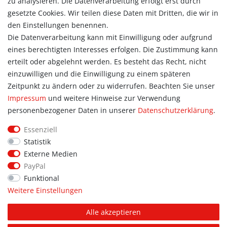
zu analysieren. Die Datenverarbeitung erfolgt erst durch
Registrieren
gesetzte Cookies. Wir teilen diese Daten mit Dritten, die wir in
Warenkorb
den Einstellungen benennen.
Zur Kasse
Die Datenverarbeitung kann mit Einwilligung oder aufgrund
eines berechtigten Interesses erfolgen. Die Zustimmung kann
Allgemein
erteilt oder abgelehnt werden. Es besteht das Recht, nicht
Kontakt
einzuwilligen und die Einwilligung zu einem späteren
Datenschutzerklärung
Zeitpunkt zu ändern oder zu widerrufen. Beachten Sie unser
AGB
Impressum
und weitere Hinweise zur Verwendung
Impressum
personenbezogener Daten in unserer
Daten­schutz­erklärung
.
Information
Essenziell
Informationen für Vereine
Statistik
Informationen zur Beflockung
Externe Medien
Newsletter-Anmeldung
PayPal
Funktional
Weitere Einstellungen
© Copyright 2026 | Alle Rechte vorbehalten. Sport Hoffmann.
Alle akzeptieren
Unsere Shopmarken: PUMA, addidas, JAKO, erima.