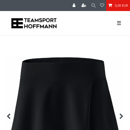
0,00 EUR
☰