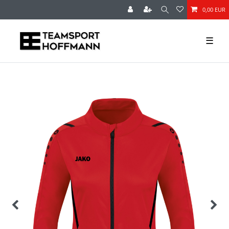
0,00 EUR
☰