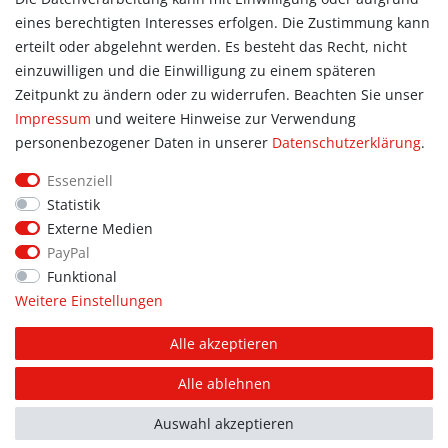
eines berechtigten Interesses erfolgen. Die Zustimmung kann
Allgemein
erteilt oder abgelehnt werden. Es besteht das Recht, nicht
Kontakt
einzuwilligen und die Einwilligung zu einem späteren
Datenschutzerklärung
Zeitpunkt zu ändern oder zu widerrufen. Beachten Sie unser
AGB
Impressum
und weitere Hinweise zur Verwendung
Impressum
personenbezogener Daten in unserer
Daten­schutz­erklärung
.
Information
Essenziell
Informationen für Vereine
Statistik
Informationen zur Beflockung
Externe Medien
Newsletter-Anmeldung
PayPal
Funktional
Weitere Einstellungen
© Copyright 2026 | Alle Rechte vorbehalten. Sport Hoffmann.
Alle akzeptieren
Unsere Shopmarken: PUMA, addidas, JAKO, erima.
Alle ablehnen
FOLGE UNS AUF
FACEBOOK
Auswahl akzeptieren