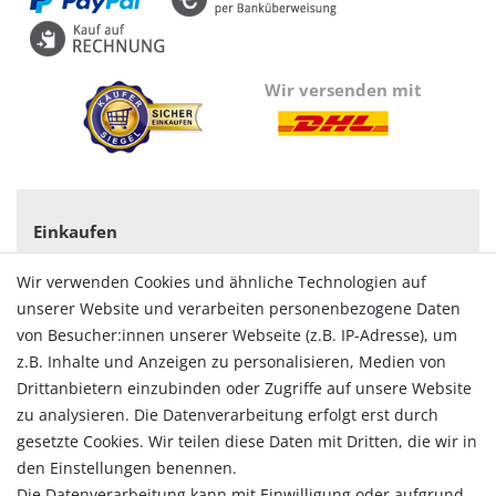
Wir versenden mit
Einkaufen
Zahlungsarten
Wir verwenden Cookies und ähnliche Technologien auf
Versandarten & -kosten
unserer Website und verarbeiten personenbezogene Daten
Widerrufsrecht
von Besucher:innen unserer Webseite (z.B. IP-Adresse), um
Vertrag widerrufen
z.B. Inhalte und Anzeigen zu personalisieren, Medien von
Konto
Drittanbietern einzubinden oder Zugriffe auf unsere Website
Login
zu analysieren. Die Datenverarbeitung erfolgt erst durch
Registrieren
gesetzte Cookies. Wir teilen diese Daten mit Dritten, die wir in
Warenkorb
den Einstellungen benennen.
Zur Kasse
Die Datenverarbeitung kann mit Einwilligung oder aufgrund