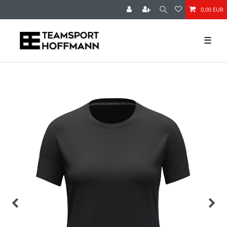
0,00 EUR
☰