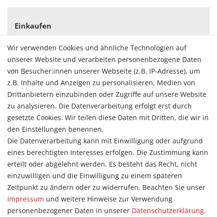
Einkaufen
Zahlungsarten
Wir verwenden Cookies und ähnliche Technologien auf
Versandarten & -kosten
unserer Website und verarbeiten personenbezogene Daten
Widerrufsrecht
von Besucher:innen unserer Webseite (z.B. IP-Adresse), um
Vertrag widerrufen
z.B. Inhalte und Anzeigen zu personalisieren, Medien von
Konto
Drittanbietern einzubinden oder Zugriffe auf unsere Website
Login
zu analysieren. Die Datenverarbeitung erfolgt erst durch
Registrieren
gesetzte Cookies. Wir teilen diese Daten mit Dritten, die wir in
Warenkorb
den Einstellungen benennen.
Zur Kasse
Die Datenverarbeitung kann mit Einwilligung oder aufgrund
eines berechtigten Interesses erfolgen. Die Zustimmung kann
Allgemein
erteilt oder abgelehnt werden. Es besteht das Recht, nicht
Kontakt
einzuwilligen und die Einwilligung zu einem späteren
Datenschutzerklärung
Zeitpunkt zu ändern oder zu widerrufen. Beachten Sie unser
AGB
Impressum
und weitere Hinweise zur Verwendung
Impressum
personenbezogener Daten in unserer
Daten­schutz­erklärung
.