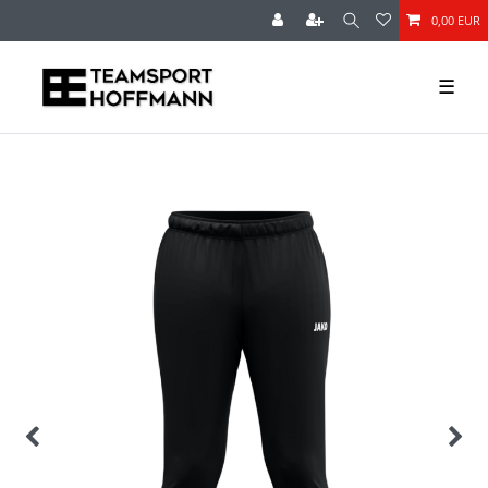
0,00 EUR
☰