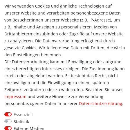
Zahlungsarten
Wir verwenden Cookies und ähnliche Technologien auf
Versandarten & -kosten
unserer Website und verarbeiten personenbezogene Daten
Widerrufsrecht
von Besucher:innen unserer Webseite (z.B. IP-Adresse), um
Vertrag widerrufen
z.B. Inhalte und Anzeigen zu personalisieren, Medien von
Konto
Drittanbietern einzubinden oder Zugriffe auf unsere Website
Login
zu analysieren. Die Datenverarbeitung erfolgt erst durch
Registrieren
gesetzte Cookies. Wir teilen diese Daten mit Dritten, die wir in
Warenkorb
den Einstellungen benennen.
Zur Kasse
Die Datenverarbeitung kann mit Einwilligung oder aufgrund
eines berechtigten Interesses erfolgen. Die Zustimmung kann
Allgemein
erteilt oder abgelehnt werden. Es besteht das Recht, nicht
Kontakt
einzuwilligen und die Einwilligung zu einem späteren
Datenschutzerklärung
Zeitpunkt zu ändern oder zu widerrufen. Beachten Sie unser
AGB
Impressum
und weitere Hinweise zur Verwendung
Impressum
personenbezogener Daten in unserer
Daten­schutz­erklärung
.
Information
Essenziell
Informationen für Vereine
Statistik
Informationen zur Beflockung
Externe Medien