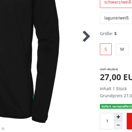
schwarz/weiß
lagune/weiß
Größe:
S
S
M
UVP 45,00 €
27,00 
Inhalt
1
Stück
Grundpreis
27,0
Sofort versandferti