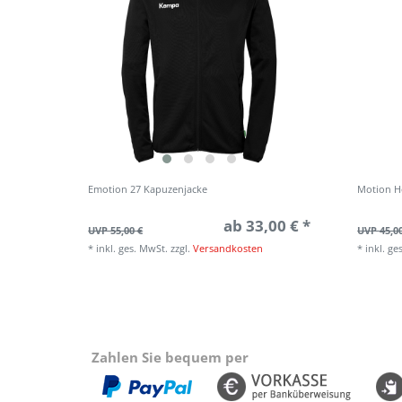
Emotion 27 Kapuzenjacke
Motion H
ab 33,00 € *
UVP 55,00 €
UVP 45,0
*
inkl. ges. MwSt.
zzgl.
Versandkosten
*
inkl. ge
Zahlen Sie bequem per