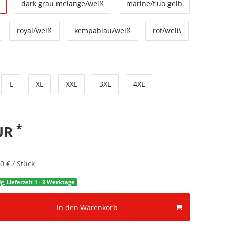
dark grau melange/weiß
marine/fluo gelb
royal/weiß
kempablau/weiß
rot/weiß
L
XL
XXL
3XL
4XL
*
EUR
0 € / Stück
g, Lieferzeit 1 - 3 Werktage
In den Warenkorb