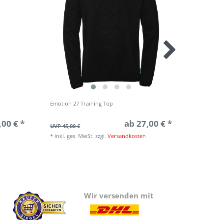
Emotion 27 Training Top
Emotion
,00 € *
ab 27,00 € *
UVP 45,00 €
UVP 40,0
*
inkl. ges. MwSt.
zzgl.
Versandkosten
*
inkl. g
Wir versenden mit