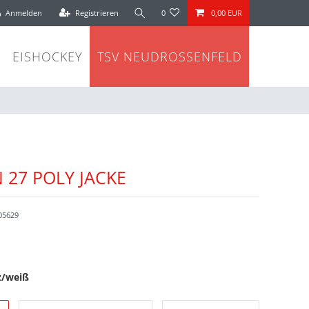
Anmelden
Registrieren
0
0,00 EUR
EISHOCKEY
TSV NEUDROSSENFELD
 27 POLY JACKE
05629
z/weiß