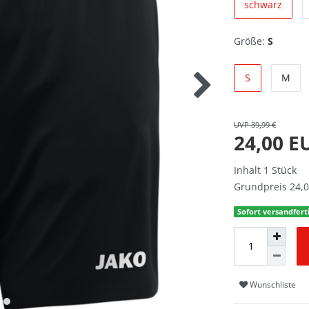
schwarz
Größe:
S
S
M
UVP 39,99 €
24,00 
Inhalt
1
Stück
Grundpreis
24,0
Sofort versandferti
Wunschliste