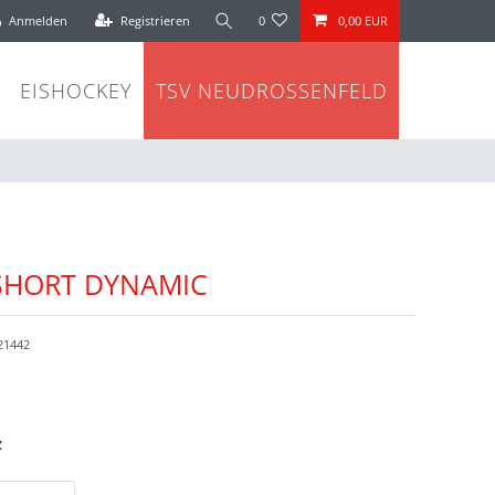
Anmelden
Registrieren
0
0,00 EUR
EISHOCKEY
TSV NEUDROSSENFELD
TSHORT DYNAMIC
21442
z