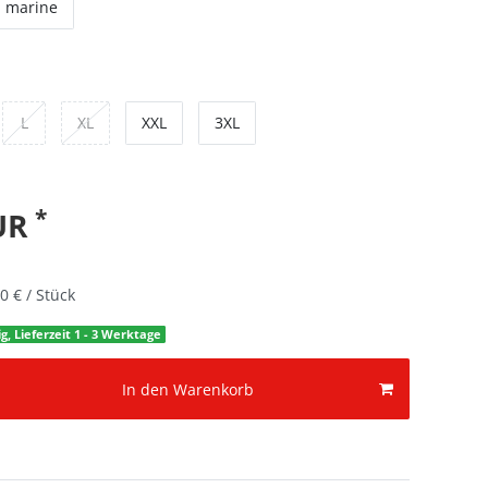
marine
L
XL
XXL
3XL
*
EUR
0 € / Stück
g, Lieferzeit 1 - 3 Werktage
In den Warenkorb