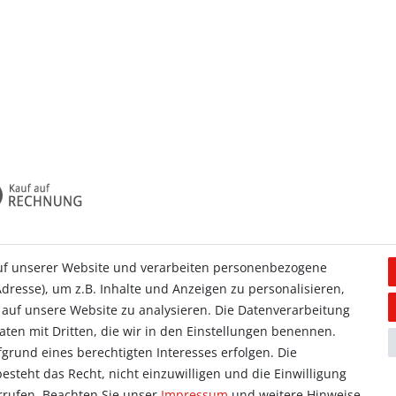
uf unserer Website und verarbeiten personenbezogene
dresse), um z.B. Inhalte und Anzeigen zu personalisieren,
Allgemein
 auf unsere Website zu analysieren. Die Datenverarbeitung
Kontakt
Daten mit Dritten, die wir in den Einstellungen benennen.
ieren
Datenschutzerklärung
grund eines berechtigten Interesses erfolgen. Die
orb
AGB
steht das Recht, nicht einzuwilligen und die Einwilligung
se
Impressum
rrufen. Beachten Sie unser
Impressum
und weitere Hinweise