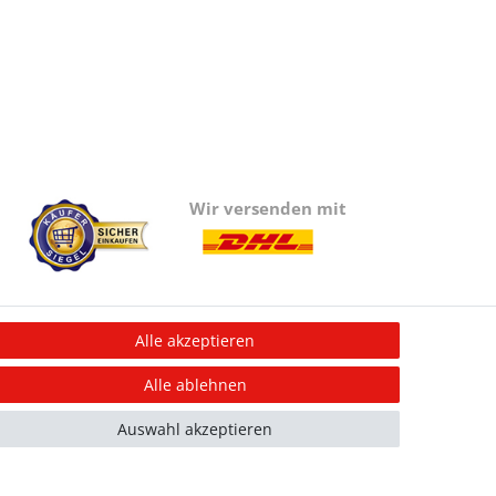
Wir versenden mit
Alle akzeptieren
Information
Alle ablehnen
Informationen für Vereine
Informationen zur Beflockung
Auswahl akzeptieren
Newsletter-Anmeldung