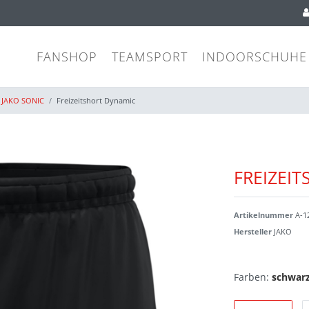
FANSHOP
TEAMSPORT
INDOORSCHUHE
JAKO SONIC
Freizeitshort Dynamic
FREIZEI
Artikelnummer
A-1
Hersteller
JAKO
Farben:
schwar