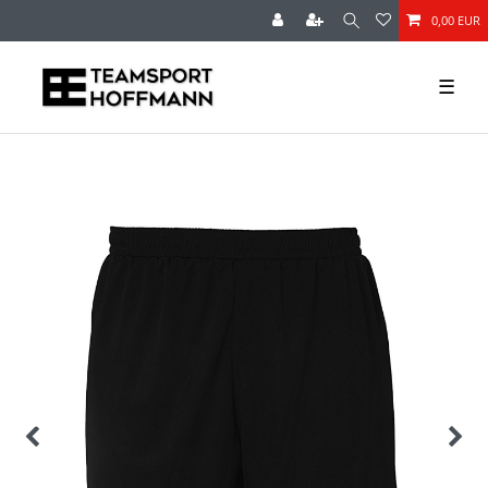
0,00 EUR
☰