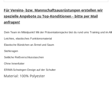
Für Vereins- bzw. Mannschaftsausrüstungen erstellen wir
spezielle Angebote zu Top-Konditionen - bitte per Mail
anfragen!
Dein Team im Mittelpunkt! Mit der Präsentationsjacke bist du rund ums Training und im All
Leichtes, elastisches Funktionsmaterial
Elastische Bündchen an Ärmel und Saum
Stehkragen
Seitliche Reißverschlusstaschen
Ohne Innenfutter
ERIMA Schwingen-Design auf der Schulter
Material: 100% Polyester