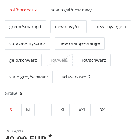
rot/bordeaux
new royal/new navy
green/smaragd
new navy/rot
new royal/gelb
curacao/mykonos
new orange/orange
gelb/schwarz
rot/weiß
rot/schwarz
slate grey/schwarz
schwarz/weiß
Größe:
S
S
M
L
XL
XXL
3XL
UVP 64,99 €
*
40,00 EUR