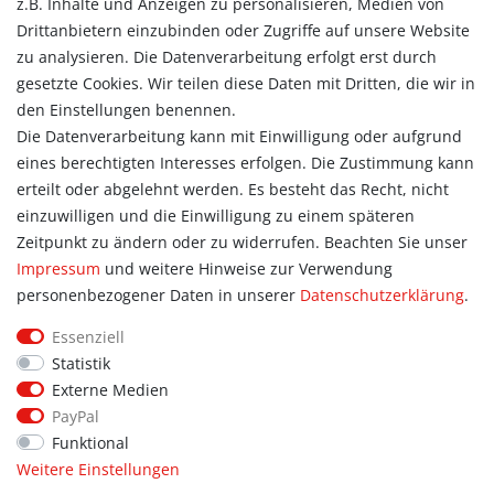
z.B. Inhalte und Anzeigen zu personalisieren, Medien von
Konto
Drittanbietern einzubinden oder Zugriffe auf unsere Website
Login
zu analysieren. Die Datenverarbeitung erfolgt erst durch
Registrieren
gesetzte Cookies. Wir teilen diese Daten mit Dritten, die wir in
Warenkorb
den Einstellungen benennen.
Zur Kasse
Die Datenverarbeitung kann mit Einwilligung oder aufgrund
eines berechtigten Interesses erfolgen. Die Zustimmung kann
Allgemein
erteilt oder abgelehnt werden. Es besteht das Recht, nicht
Kontakt
einzuwilligen und die Einwilligung zu einem späteren
Datenschutzerklärung
Zeitpunkt zu ändern oder zu widerrufen. Beachten Sie unser
AGB
Impressum
und weitere Hinweise zur Verwendung
Impressum
personenbezogener Daten in unserer
Daten­schutz­erklärung
.
Information
Essenziell
Informationen für Vereine
Statistik
Informationen zur Beflockung
Externe Medien
Newsletter-Anmeldung
PayPal
Funktional
Weitere Einstellungen