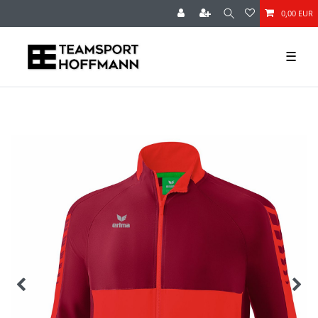
0,00 EUR
☰