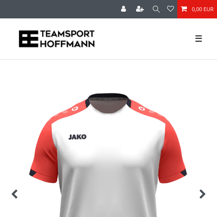
0,00 EUR
☰