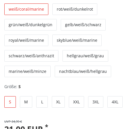
weiß/coral/marine
rot/weiß/dunkelrot
grün/weiß/dunkelgrün
gelb/weiß/schwarz
royal/weiß/marine
skyblue/weiß/marine
schwarz/weiß/anthrazit
hellgrau/weiß/grau
marine/weiß/minze
nachtblau/weiß/hellgrau
Größe:
S
S
M
L
XL
XXL
3XL
4XL
UVP 34,99 €
*
21,00 EUR