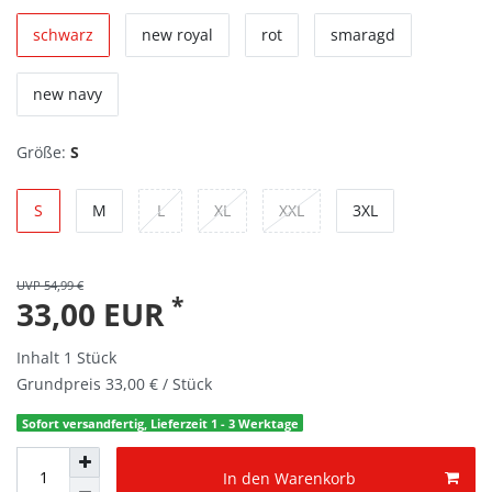
schwarz
new royal
rot
smaragd
new navy
Größe:
S
S
M
L
XL
XXL
3XL
UVP 54,99 €
*
33,00 EUR
Inhalt
1
Stück
Grundpreis
33,00 € / Stück
Sofort versandfertig, Lieferzeit 1 - 3 Werktage
In den Warenkorb