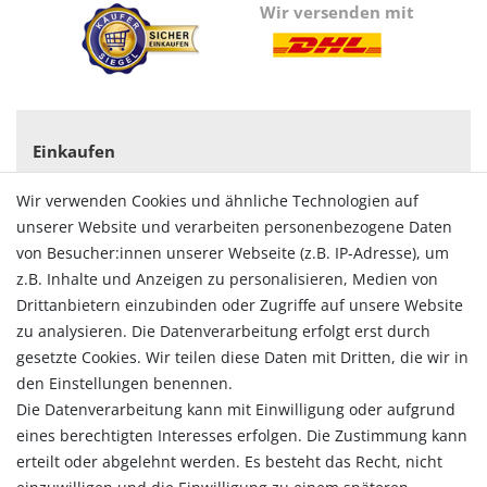
Wir versenden mit
Einkaufen
Zahlungsarten
Wir verwenden Cookies und ähnliche Technologien auf
Versandarten & -kosten
unserer Website und verarbeiten personenbezogene Daten
Widerrufsrecht
von Besucher:innen unserer Webseite (z.B. IP-Adresse), um
Vertrag widerrufen
z.B. Inhalte und Anzeigen zu personalisieren, Medien von
Konto
Drittanbietern einzubinden oder Zugriffe auf unsere Website
Login
zu analysieren. Die Datenverarbeitung erfolgt erst durch
Registrieren
gesetzte Cookies. Wir teilen diese Daten mit Dritten, die wir in
Warenkorb
den Einstellungen benennen.
Zur Kasse
Die Datenverarbeitung kann mit Einwilligung oder aufgrund
eines berechtigten Interesses erfolgen. Die Zustimmung kann
Allgemein
erteilt oder abgelehnt werden. Es besteht das Recht, nicht
Kontakt