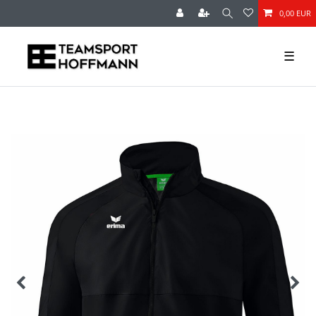
0,00 EUR
☰