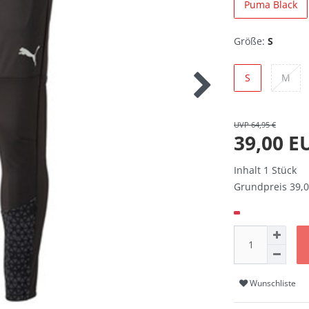
Puma Black
Größe:
S
S
M
UVP 64,95 €
39,00 
Inhalt
1
Stück
Grundpreis
39,0
Wunschliste