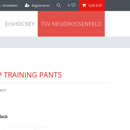
Anmelden
Registrieren
0
0,00 EUR
EISHOCKEY
TSV NEUDROSSENFELD
 TRAINING PANTS
4577
lack