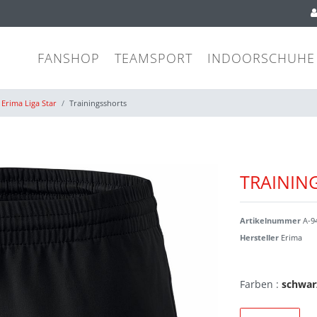
FANSHOP
TEAMSPORT
INDOORSCHUHE
Erima Liga Star
Trainingsshorts
TRAININ
Artikelnummer
A-9
Hersteller
Erima
Farben :
schwar