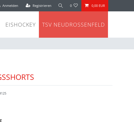
Anmelden
Registrieren
0
0,00 EUR
EISHOCKEY
TSV NEUDROSSENFELD
GSSHORTS
4125
z