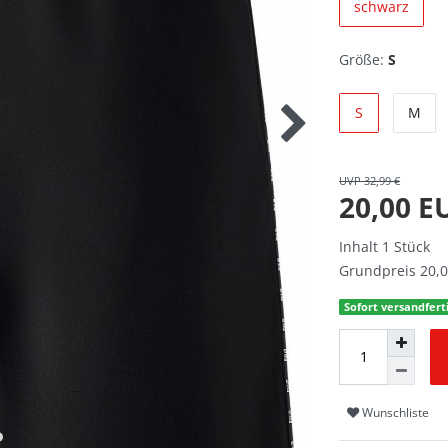
schwarz
Größe:
S
S
M
UVP 32,99 €
20,00 
Inhalt
1
Stück
Grundpreis
20,0
Sofort versandferti
Wunschliste