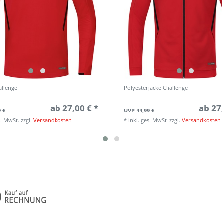
allenge
Polyesterjacke Challenge
ab 27,00 € *
ab 27
9 €
UVP 44,99 €
s. MwSt.
zzgl.
Versandkosten
*
inkl. ges. MwSt.
zzgl.
Versandkosten