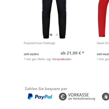
Polyesterhose Challenge
Sweat Ch
ab 21,00 € *
UVP 34,99 €
UVP 44,9
*
inkl. ges. MwSt.
zzgl.
Versandkosten
*
inkl. ge
Zahlen Sie bequem per