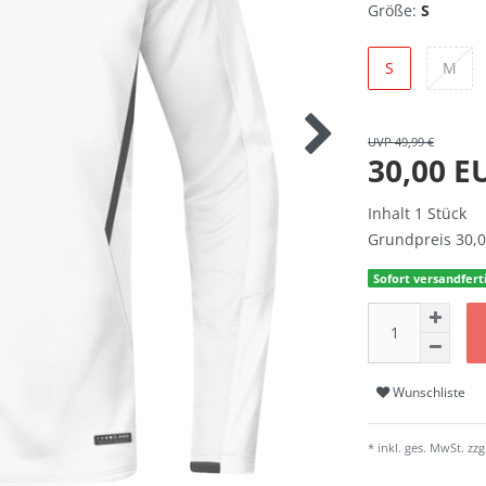
Größe:
S
S
M
UVP 49,99 €
30,00 
Inhalt
1
Stück
Grundpreis
30,0
Sofort versandferti
Wunschliste
* inkl. ges. MwSt. zzg