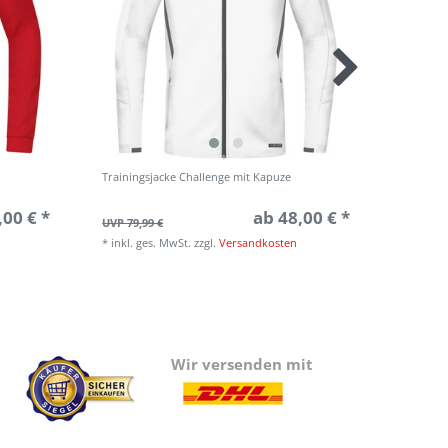
Trainingsjacke Challenge mit Kapuze
Polo Cha
,00 € *
ab 48,00 € *
UVP 79,99 €
UVP 44,9
*
inkl. ges. MwSt.
zzgl.
Versandkosten
*
inkl. g
Wir versenden mit