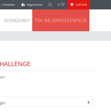
Anmelden
Registrieren
0
0,00 EUR
EISHOCKEY
TSV NEUDROSSENFELD
CHALLENGE
6872