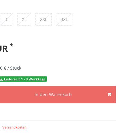
L
XL
XXL
3XL
*
EUR
0 € / Stück
g, Lieferzeit 1 - 3 Werktage
In den Warenkorb
l.
Versandkosten