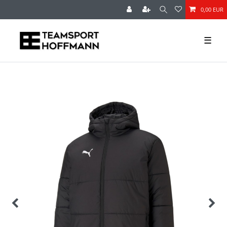
0,00 EUR
☰