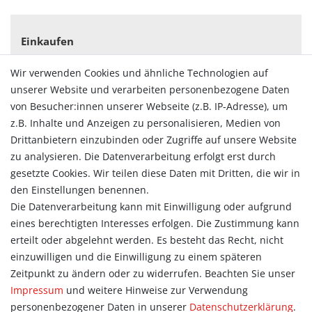
Einkaufen
Zahlungsarten
Wir verwenden Cookies und ähnliche Technologien auf
Versandarten & -kosten
unserer Website und verarbeiten personenbezogene Daten
Widerrufsrecht
von Besucher:innen unserer Webseite (z.B. IP-Adresse), um
Vertrag widerrufen
z.B. Inhalte und Anzeigen zu personalisieren, Medien von
Konto
Drittanbietern einzubinden oder Zugriffe auf unsere Website
Login
zu analysieren. Die Datenverarbeitung erfolgt erst durch
Registrieren
gesetzte Cookies. Wir teilen diese Daten mit Dritten, die wir in
Warenkorb
den Einstellungen benennen.
Zur Kasse
Die Datenverarbeitung kann mit Einwilligung oder aufgrund
eines berechtigten Interesses erfolgen. Die Zustimmung kann
Allgemein
erteilt oder abgelehnt werden. Es besteht das Recht, nicht
Kontakt
einzuwilligen und die Einwilligung zu einem späteren
Datenschutzerklärung
Zeitpunkt zu ändern oder zu widerrufen. Beachten Sie unser
AGB
Impressum
und weitere Hinweise zur Verwendung
Impressum
personenbezogener Daten in unserer
Daten­schutz­erklärung
.