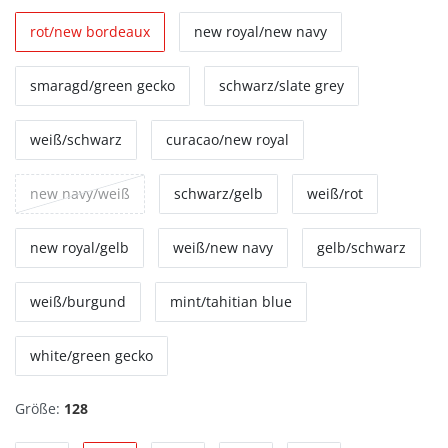
rot/new bordeaux
new royal/new navy
smaragd/green gecko
schwarz/slate grey
weiß/schwarz
curacao/new royal
new navy/weiß
schwarz/gelb
weiß/rot
new royal/gelb
weiß/new navy
gelb/schwarz
weiß/burgund
mint/tahitian blue
white/green gecko
Größe:
128