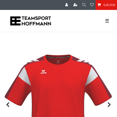
0,00 EUR
☰