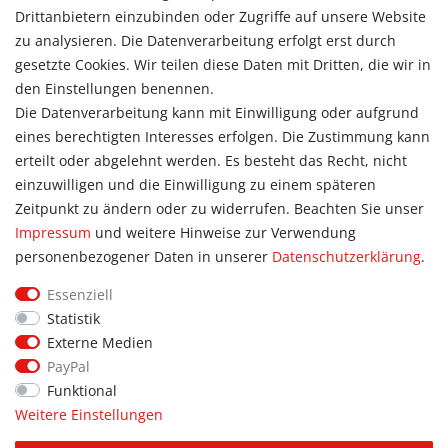
Konto
Drittanbietern einzubinden oder Zugriffe auf unsere Website
Login
zu analysieren. Die Datenverarbeitung erfolgt erst durch
Registrieren
gesetzte Cookies. Wir teilen diese Daten mit Dritten, die wir in
Warenkorb
den Einstellungen benennen.
Zur Kasse
Die Datenverarbeitung kann mit Einwilligung oder aufgrund
eines berechtigten Interesses erfolgen. Die Zustimmung kann
Allgemein
erteilt oder abgelehnt werden. Es besteht das Recht, nicht
Kontakt
einzuwilligen und die Einwilligung zu einem späteren
Datenschutzerklärung
Zeitpunkt zu ändern oder zu widerrufen. Beachten Sie unser
AGB
Impressum
und weitere Hinweise zur Verwendung
Impressum
personenbezogener Daten in unserer
Daten­schutz­erklärung
.
Information
Essenziell
Informationen für Vereine
Statistik
Informationen zur Beflockung
Externe Medien
Newsletter-Anmeldung
PayPal
Funktional
Weitere Einstellungen
© Copyright 2026 | Alle Rechte vorbehalten. Sport Hoffmann.