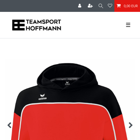
0,00 EUR
☰