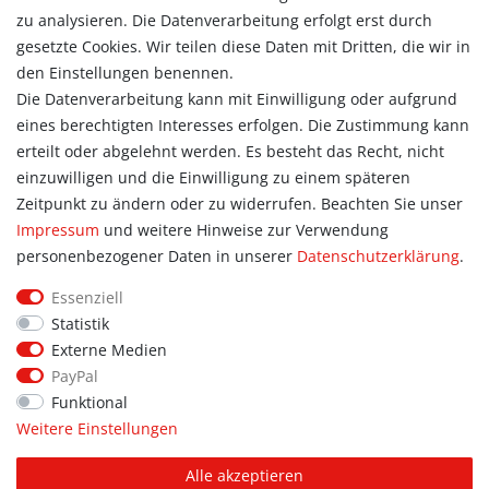
Login
zu analysieren. Die Datenverarbeitung erfolgt erst durch
Registrieren
gesetzte Cookies. Wir teilen diese Daten mit Dritten, die wir in
Warenkorb
den Einstellungen benennen.
Zur Kasse
Die Datenverarbeitung kann mit Einwilligung oder aufgrund
eines berechtigten Interesses erfolgen. Die Zustimmung kann
Allgemein
erteilt oder abgelehnt werden. Es besteht das Recht, nicht
Kontakt
einzuwilligen und die Einwilligung zu einem späteren
Datenschutzerklärung
Zeitpunkt zu ändern oder zu widerrufen. Beachten Sie unser
AGB
Impressum
und weitere Hinweise zur Verwendung
Impressum
personenbezogener Daten in unserer
Daten­schutz­erklärung
.
Information
Essenziell
Informationen für Vereine
Statistik
Informationen zur Beflockung
Externe Medien
Newsletter-Anmeldung
PayPal
Funktional
Weitere Einstellungen
© Copyright 2026 | Alle Rechte vorbehalten. Sport Hoffmann.
Alle akzeptieren
Unsere Shopmarken: PUMA, addidas, JAKO, erima.