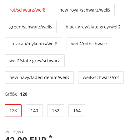
rot/schwarz/weiß
new royal/schwarz/weiß
green/schwarz/weiß
black grey/slate grey/weiß
curacao/mykonos/weiß
weiß/rot/schwarz
weiß/slate grey/schwarz
new navy/faded denim/weiß
weiß/schwarz/rot
Größe:
128
128
140
152
164
UVP 69,99 €
*
42,00 EUR