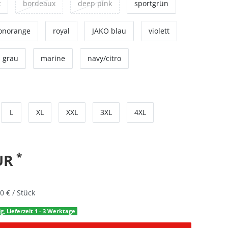
t
bordeaux
deep pink
sportgrün
onorange
royal
JAKO blau
violett
grau
marine
navy/citro
L
XL
XXL
3XL
4XL
*
EUR
0 € / Stück
g, Lieferzeit 1 - 3 Werktage