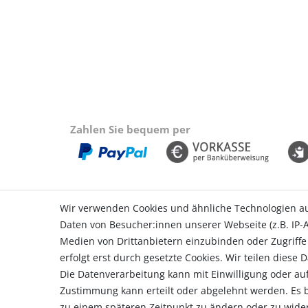
Zahlen Sie bequem per
Wir verwenden Cookies und ähnliche Technologien a
Daten von Besucher:innen unserer Webseite (z.B. IP-A
Einkaufen
Konto
Medien von Drittanbietern einzubinden oder Zugriffe
Zahlungsarten
Login
erfolgt erst durch gesetzte Cookies. Wir teilen diese 
Versandarten & -kosten
Registr
Die Datenverarbeitung kann mit Einwilligung oder auf
Widerrufsrecht
Warenk
Zustimmung kann erteilt oder abgelehnt werden. Es be
Vertrag widerrufen
Zur Kas
zu einem späteren Zeitpunkt zu ändern oder zu wide