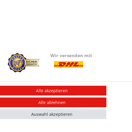
Wir versenden mit
Alle akzeptieren
Information
Alle ablehnen
Informationen für Vereine
Informationen zur Beflockung
Auswahl akzeptieren
Newsletter-Anmeldung