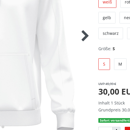
weiß
ro
gelb
ne
schwarz
Größe:
S
S
M
UVP 49,99 €
30,00 
Inhalt
1
Stück
Grundpreis
30,0
Sofort versandferti