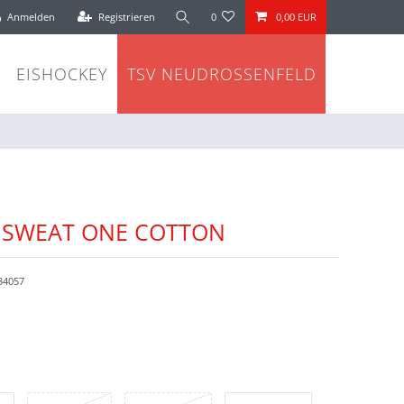
Anmelden
Registrieren
0
0,00 EUR
EISHOCKEY
TSV NEUDROSSENFELD
NSWEAT ONE COTTON
34057