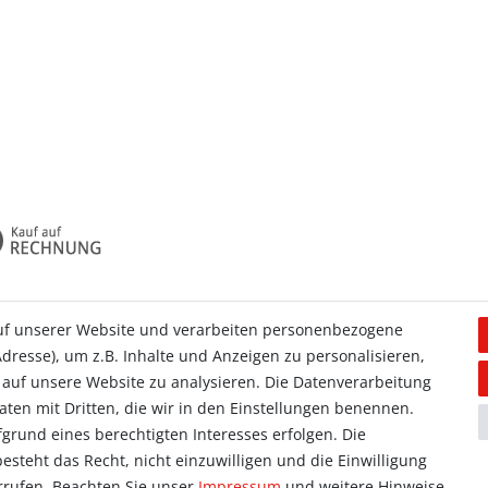
uf unserer Website und verarbeiten personenbezogene
dresse), um z.B. Inhalte und Anzeigen zu personalisieren,
Allgemein
 auf unsere Website zu analysieren. Die Datenverarbeitung
Kontakt
Daten mit Dritten, die wir in den Einstellungen benennen.
ieren
Datenschutzerklärung
grund eines berechtigten Interesses erfolgen. Die
orb
AGB
steht das Recht, nicht einzuwilligen und die Einwilligung
se
Impressum
rrufen. Beachten Sie unser
Impressum
und weitere Hinweise