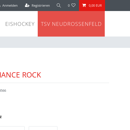
Anmelden
Registrieren
0
0,00 EUR
EISHOCKEY
TSV NEUDROSSENFELD
MANCE ROCK
3566
z