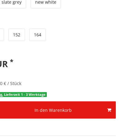
slate grey
new white
152
164
*
EUR
0 € / Stück
g, Lieferzeit 1 - 3 Werktage
In den Warenkorb