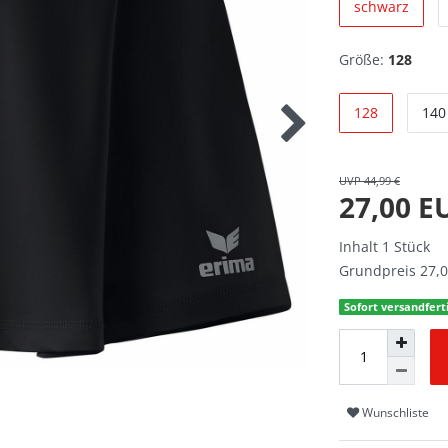
schwarz
Größe:
128
128
140
UVP 44,99 €
27,00 
Inhalt
1
Stück
Grundpreis
27,0
Sofort versandferti
Wunschliste