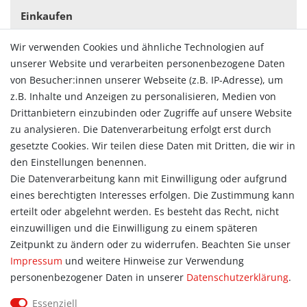
Einkaufen
Zahlungsarten
Wir verwenden Cookies und ähnliche Technologien auf
Versandarten & -kosten
unserer Website und verarbeiten personenbezogene Daten
Widerrufsrecht
von Besucher:innen unserer Webseite (z.B. IP-Adresse), um
Vertrag widerrufen
z.B. Inhalte und Anzeigen zu personalisieren, Medien von
Konto
Drittanbietern einzubinden oder Zugriffe auf unsere Website
Login
zu analysieren. Die Datenverarbeitung erfolgt erst durch
Registrieren
gesetzte Cookies. Wir teilen diese Daten mit Dritten, die wir in
Warenkorb
den Einstellungen benennen.
Zur Kasse
Die Datenverarbeitung kann mit Einwilligung oder aufgrund
eines berechtigten Interesses erfolgen. Die Zustimmung kann
Allgemein
erteilt oder abgelehnt werden. Es besteht das Recht, nicht
Kontakt
einzuwilligen und die Einwilligung zu einem späteren
Datenschutzerklärung
Zeitpunkt zu ändern oder zu widerrufen. Beachten Sie unser
AGB
Impressum
und weitere Hinweise zur Verwendung
Impressum
personenbezogener Daten in unserer
Daten­schutz­erklärung
.
Information
Essenziell