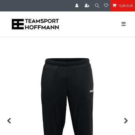
0,00 EUR
☰