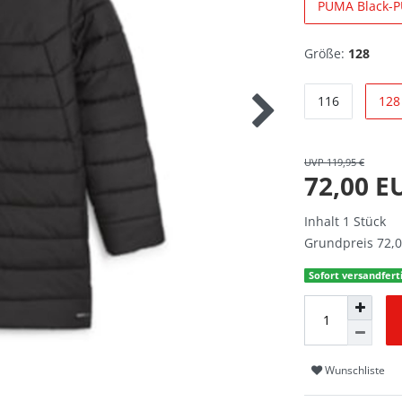
PUMA Black-P
Größe:
128
116
128
UVP 119,95 €
72,00 
Inhalt
1
Stück
Grundpreis
72,0
Sofort versandferti
Wunschliste