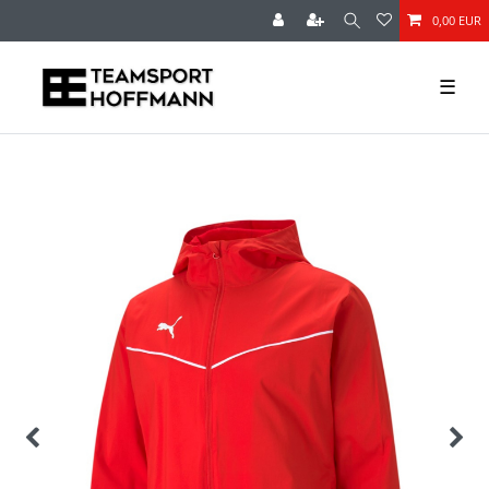
0,00 EUR
☰