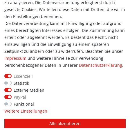
Login
zu analysieren. Die Datenverarbeitung erfolgt erst durch
Registrieren
gesetzte Cookies. Wir teilen diese Daten mit Dritten, die wir in
Warenkorb
den Einstellungen benennen.
Zur Kasse
Die Datenverarbeitung kann mit Einwilligung oder aufgrund
eines berechtigten Interesses erfolgen. Die Zustimmung kann
Allgemein
erteilt oder abgelehnt werden. Es besteht das Recht, nicht
Kontakt
einzuwilligen und die Einwilligung zu einem späteren
Datenschutzerklärung
Zeitpunkt zu ändern oder zu widerrufen. Beachten Sie unser
AGB
Impressum
und weitere Hinweise zur Verwendung
Impressum
personenbezogener Daten in unserer
Daten­schutz­erklärung
.
Information
Essenziell
Informationen für Vereine
Statistik
Informationen zur Beflockung
Externe Medien
Newsletter-Anmeldung
PayPal
Funktional
Weitere Einstellungen
© Copyright 2026 | Alle Rechte vorbehalten. Sport Hoffmann.
Alle akzeptieren
Unsere Shopmarken: PUMA, addidas, JAKO, erima.