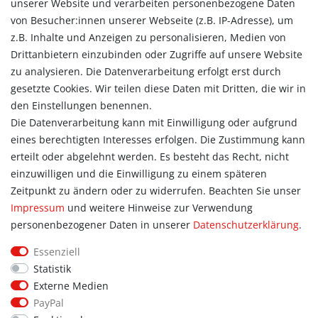
unserer Website und verarbeiten personenbezogene Daten
Widerrufsrecht
von Besucher:innen unserer Webseite (z.B. IP-Adresse), um
Vertrag widerrufen
z.B. Inhalte und Anzeigen zu personalisieren, Medien von
Konto
Drittanbietern einzubinden oder Zugriffe auf unsere Website
Login
zu analysieren. Die Datenverarbeitung erfolgt erst durch
Registrieren
gesetzte Cookies. Wir teilen diese Daten mit Dritten, die wir in
Warenkorb
den Einstellungen benennen.
Zur Kasse
Die Datenverarbeitung kann mit Einwilligung oder aufgrund
eines berechtigten Interesses erfolgen. Die Zustimmung kann
Allgemein
erteilt oder abgelehnt werden. Es besteht das Recht, nicht
Kontakt
einzuwilligen und die Einwilligung zu einem späteren
Datenschutzerklärung
Zeitpunkt zu ändern oder zu widerrufen. Beachten Sie unser
AGB
Impressum
und weitere Hinweise zur Verwendung
Impressum
personenbezogener Daten in unserer
Daten­schutz­erklärung
.
Information
Essenziell
Informationen für Vereine
Statistik
Informationen zur Beflockung
Externe Medien
Newsletter-Anmeldung
PayPal