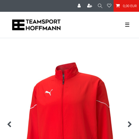
0,00 EUR
☰