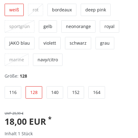
weiß
rot
bordeaux
deep pink
sportgrün
gelb
neonorange
royal
JAKO blau
violett
schwarz
grau
marine
navy/citro
Größe:
128
116
128
140
152
164
UVP 29,99 €
*
18,00 EUR
Inhalt
1
Stück