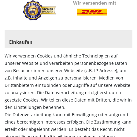
Wir versenden mit
Einkaufen
Zahlungsarten
Wir verwenden Cookies und ähnliche Technologien auf
Versandarten & -kosten
unserer Website und verarbeiten personenbezogene Daten
Widerrufsrecht
von Besucher:innen unserer Webseite (z.B. IP-Adresse), um
Vertrag widerrufen
z.B. Inhalte und Anzeigen zu personalisieren, Medien von
Konto
Drittanbietern einzubinden oder Zugriffe auf unsere Website
Login
zu analysieren. Die Datenverarbeitung erfolgt erst durch
Registrieren
gesetzte Cookies. Wir teilen diese Daten mit Dritten, die wir in
Warenkorb
den Einstellungen benennen.
Zur Kasse
Die Datenverarbeitung kann mit Einwilligung oder aufgrund
eines berechtigten Interesses erfolgen. Die Zustimmung kann
Allgemein
erteilt oder abgelehnt werden. Es besteht das Recht, nicht
Kontakt
einzuwilligen und die Einwilligung zu einem späteren