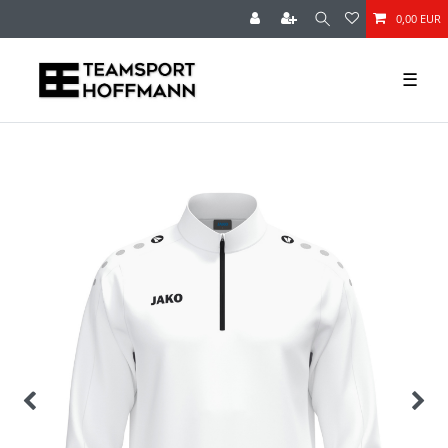
0,00 EUR
☰