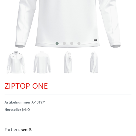
ZIPTOP ONE
Artikelnummer
A-131971
Hersteller
JAKO
Farben:
weiß