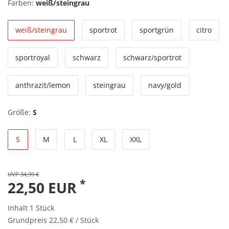
Farben:
weiß/steingrau
weiß/steingrau
sportrot
sportgrün
citro
sportroyal
schwarz
schwarz/sportrot
anthrazit/lemon
steingrau
navy/gold
Größe:
S
S
M
L
XL
XXL
UVP 34,99 €
*
22,50 EUR
Inhalt
1
Stück
Grundpreis
22,50 € / Stück