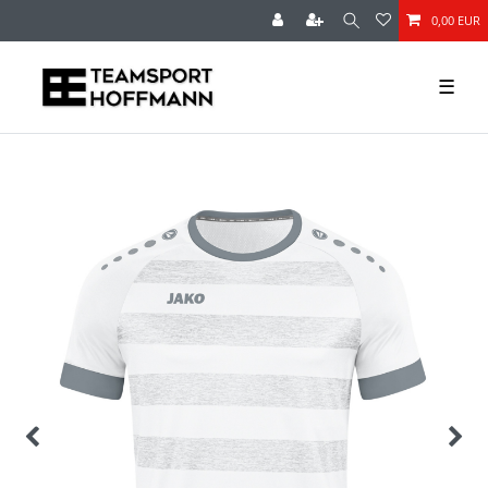
0,00 EUR
☰