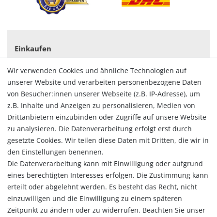
Einkaufen
Zahlungsarten
Wir verwenden Cookies und ähnliche Technologien auf
Versandarten & -kosten
unserer Website und verarbeiten personenbezogene Daten
Widerrufsrecht
von Besucher:innen unserer Webseite (z.B. IP-Adresse), um
Vertrag widerrufen
z.B. Inhalte und Anzeigen zu personalisieren, Medien von
Konto
Drittanbietern einzubinden oder Zugriffe auf unsere Website
Login
zu analysieren. Die Datenverarbeitung erfolgt erst durch
Registrieren
gesetzte Cookies. Wir teilen diese Daten mit Dritten, die wir in
Warenkorb
den Einstellungen benennen.
Zur Kasse
Die Datenverarbeitung kann mit Einwilligung oder aufgrund
eines berechtigten Interesses erfolgen. Die Zustimmung kann
Allgemein
erteilt oder abgelehnt werden. Es besteht das Recht, nicht
Kontakt
einzuwilligen und die Einwilligung zu einem späteren
Datenschutzerklärung
Zeitpunkt zu ändern oder zu widerrufen. Beachten Sie unser
AGB