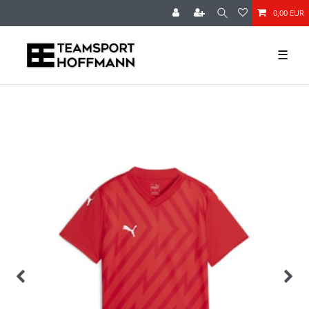
0,00 EUR
☰