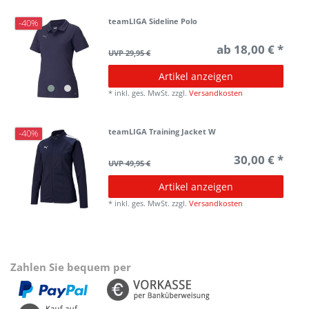
teamLIGA Sideline Polo
-40%
ab 18,00 € *
UVP 29,95 €
Artikel anzeigen
*
inkl. ges. MwSt.
zzgl.
Versandkosten
teamLIGA Training Jacket W
-40%
30,00 € *
UVP 49,95 €
Artikel anzeigen
*
inkl. ges. MwSt.
zzgl.
Versandkosten
Zahlen Sie bequem per