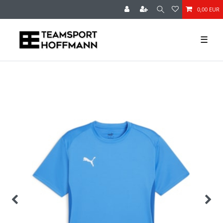
0,00 EUR
☰