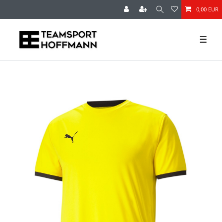
0,00 EUR
☰