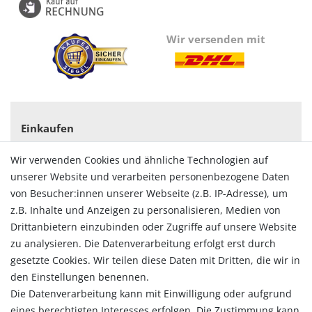
Wir versenden mit
Einkaufen
Zahlungsarten
Wir verwenden Cookies und ähnliche Technologien auf
Versandarten & -kosten
unserer Website und verarbeiten personenbezogene Daten
Widerrufsrecht
von Besucher:innen unserer Webseite (z.B. IP-Adresse), um
Vertrag widerrufen
z.B. Inhalte und Anzeigen zu personalisieren, Medien von
Konto
Drittanbietern einzubinden oder Zugriffe auf unsere Website
Login
zu analysieren. Die Datenverarbeitung erfolgt erst durch
Registrieren
gesetzte Cookies. Wir teilen diese Daten mit Dritten, die wir in
Warenkorb
den Einstellungen benennen.
Zur Kasse
Die Datenverarbeitung kann mit Einwilligung oder aufgrund
eines berechtigten Interesses erfolgen. Die Zustimmung kann